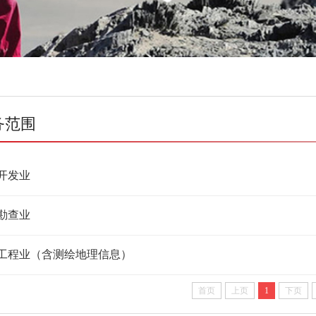
务范围
开发业
勘查业
工程业（含测绘地理信息）
首页
上页
1
下页