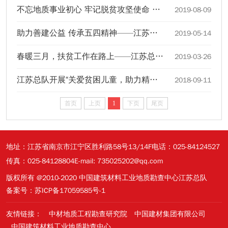
不忘地质事业初心 牢记脱贫攻坚使命 竞展江苏总队风采——江苏总队开展年度员工团建拓展培训活动
2019-08-09
助力善建公益 传承五四精神——江苏总队开展教育扶贫五四专题活动
2019-05-14
春暖三月，扶贫工作在路上——江苏总队赴石台县开展教育扶贫活动
2019-03-26
江苏总队开展“关爱贫困儿童，助力精准扶贫”公益活动
2018-09-11
首页
上页
1
下页
尾页
地址：江苏省南京市江宁区胜利路58号13/14F
电话：025-84124527
传真：025-84128804
E-mail: 735025202@qq.com
版权所有 @2010-2020 中国建筑材料工业地质勘查中心江苏总队
备案号：苏ICP备17059585号-1
友情链接：
中材地质工程勘查研究院
中国建材集团有限公司
中国建筑材料工业地质勘查中心