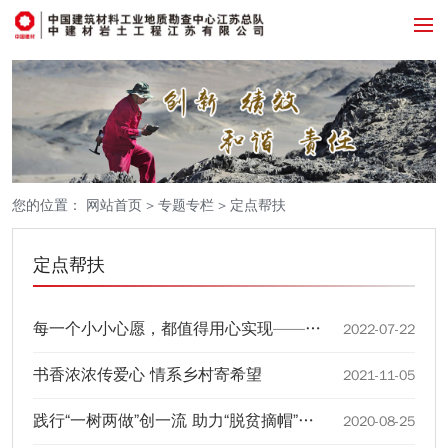
您的位置：
网站首页
>
专题专栏
>
定点帮扶
定点帮扶
每一个小小心愿，都值得用心实现——江苏总队组织参加“点亮微心愿 争做圆梦人”活动
2022-07-22
书香浓浓传爱心 情系乡村寄希望
2021-11-05
践行“一树两做”创一流 助力“脱贫摘帽”奔小康 ——江苏总队开展2020年度新员工拓训活动
2020-08-25