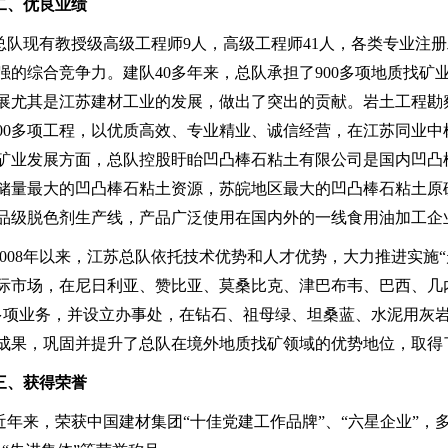
二、优良业绩
总队现有教授级高级工程师9人，高级工程师41人，各类专业注册
强的综合竞争力。建队40多年来，总队承担了900多项地质找矿
展尤其是江苏建材工业的发展，做出了突出的贡献。岩土工程勘
000多项工程，以优质高效、专业精业、诚信经营，在江苏同业
矿业发展方面，总队控股盱眙凹凸棒石粘土有限公司是国内凹凸
储量最大的凹凸棒石粘土资源，苏皖地区最大的凹凸棒石粘土原
品级脱色剂生产线，产品广泛使用在国内外的一线食用油加工企
2008年以来，江苏总队依托技术优势和人才优势，大力推进实施
际市场，在尼日利亚、赞比亚、莫桑比克、津巴布韦、巴西、几
0多项业务，并设立办事处，在钻石、祖母绿、坦桑蓝、水泥用灰
成果，巩固并提升了总队在境外地质找矿领域的优势地位，取得
三、获得荣誉
近年来，荣获中国建材集团“十佳党建工作品牌”、“六星企业”，