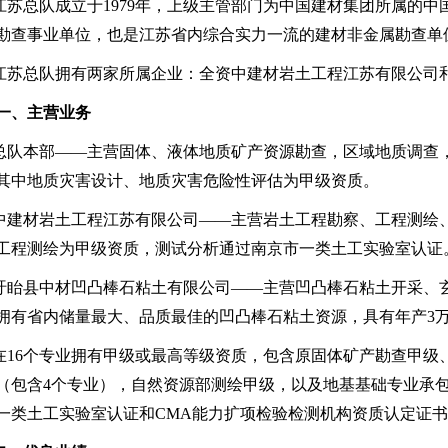
江苏总队成立于1979年，上级主管部门为中国建材集团所属的
勘查事业单位，也是江苏省内综合实力一流的建材非金属勘查单
江苏总队拥有两家所属企业：全资中建材岩土工程江苏有限公司
一、主营业务
总队本部——主营固体、液体地质矿产资源勘查，区域地质调查
其中地质灾害设计、地质灾害危险性评估为甲级资质。
中建材岩土工程江苏有限公司——主营岩土工程勘察、工程测绘
工程测绘为甲级资质，测试分析通过南京市一类土工实验室认
盱眙县中材凹凸棒石粘土有限公司——主营凹凸棒石粘土开采、
拥有省内储量最大、品质最佳的凹凸棒石粘土资源，具有年产3
在16个专业拥有甲级或最高等级资质，包含原固体矿产勘查甲级
（包含4个专业），自然资源部测绘甲级，以及地基基础专业承
一类土工实验室认证和CMA能力扩项检验检测机构资质认定证书