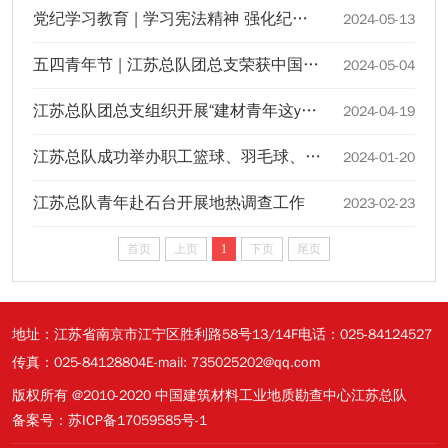
党纪学习教育 | 学习宪法精神 强化纪律意识——江苏总队团总支组织团员青年赴南京宪法公园学习参观
2024-05-13
五四青年节 | 江苏总队团总支荣获中国建材集团团委表彰
2024-05-04
江苏总队团总支组织开展“建材青年这young说”主题宣讲活动
2024-04-19
江苏总队成功举办职工篮球、羽毛球、乒乓球赛
2024-01-20
江苏总队青年赴石台开展地热调查工作
2023-02-23
首页
上页
1
下页
尾页
地址：江苏省南京市江宁区胜利路58号13/14F
电话：025-84124527
传真：025-84128804
E-mail: 735025202@qq.com
版权所有 @2010-2020 中国建筑材料工业地质勘查中心江苏总队
备案号：苏ICP备17059585号-1