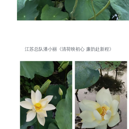
江苏总队潘小丽《清荷映初心 廉韵赴新程》