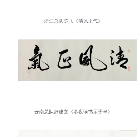
浙江总队陈弘《清风正气》
云南总队舒建文
《冬夜读书示子聿》