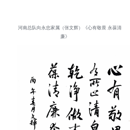
河南总队向永忠家属（张文辉）《心有敬畏 永葆清
廉》