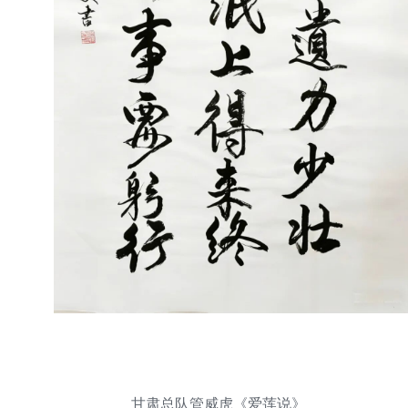
甘肃总队管威虎《
爱莲说
》