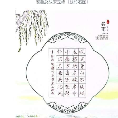
安徽总队宋玉峰《题竹石图》