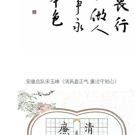
安徽总队宋玉峰《清风盈正气 廉洁守初心》