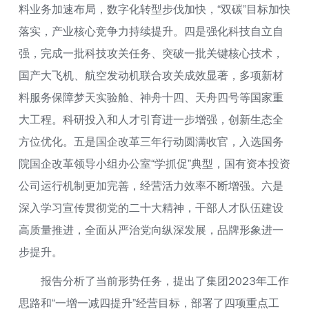
料业务加速布局，数字化转型步伐加快，“双碳”目标加快
落实，产业核心竞争力持续提升。四是强化科技自立自
强，完成一批科技攻关任务、突破一批关键核心技术，
国产大飞机、航空发动机联合攻关成效显著，多项新材
料服务保障梦天实验舱、神舟十四、天舟四号等国家重
大工程。科研投入和人才引育进一步增强，创新生态全
方位优化。五是国企改革三年行动圆满收官，入选国务
院国企改革领导小组办公室“学抓促”典型，国有资本投资
公司运行机制更加完善，经营活力效率不断增强。六是
深入学习宣传贯彻党的二十大精神，干部人才队伍建设
高质量推进，全面从严治党向纵深发展，品牌形象进一
步提升。
报告分析了当前形势任务，提出了集团2023年工作
思路和“一增一减四提升”经营目标，部署了四项重点工