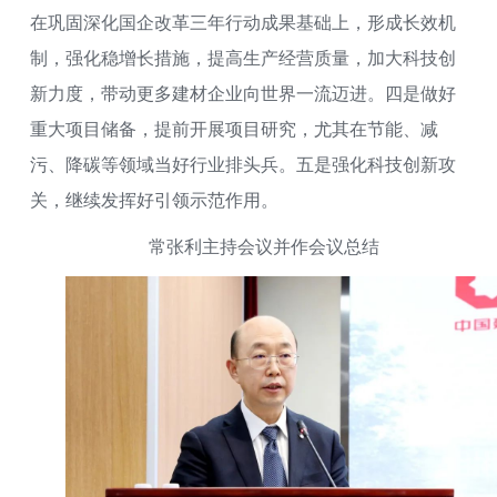
在巩固深化国企改革三年行动成果基础上，形成长效机
制，强化稳增长措施，提高生产经营质量，加大科技创
新力度，带动更多建材企业向世界一流迈进。四是做好
重大项目储备，提前开展项目研究，尤其在节能、减
污、降碳等领域当好行业排头兵。五是强化科技创新攻
关，继续发挥好引领示范作用。
常张利主持会议并作会议总结