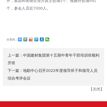
开，集团和各级企业共设主会场1个、视频分会场591
个，参会人员近7000人。
分享到：
上一篇：
中国建材集团第十五期中青年干部培训班顺利
开班
下一篇：
地勘中心召开2022年度领导班子和领导人员
综合考评会议
【
关闭
】