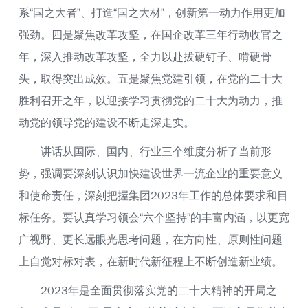
系“国之大者”、打造“国之大材”，创新第一动力作用更加
强劲。四是聚焦改革攻坚，在国企改革三年行动收官之
年，深入推动改革攻坚，全力以赴拔硬钉子、啃硬骨
头，取得突出成效。五是聚焦党建引领，在党的二十大
胜利召开之年，以迎接学习贯彻党的二十大为动力，推
动党的领导党的建设不断走深走实。
讲话从国际、国内、行业三个维度分析了当前形
势，强调要深刻认识加快建设世界一流企业的重要意义
和使命责任，深刻把握集团2023年工作的总体要求和目
标任务。要认真学习领会“六个坚持”的丰富内涵，以更宽
广视野、更长远眼光思考问题，在方向性、原则性问题
上自觉对标对表，在新时代新征程上不断创造新业绩。
2023年是全面贯彻落实党的二十大精神的开局之